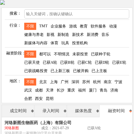
搜索：
行业：
TMT
不限
企业服务
游戏
教育
软件服务
动漫
健康与养老
影视
新制造
新技术
新消费
音乐
新媒体与内容
体育
玩具
投资机构
融资阶段：
不限
都可以
不明情况
未获投资
已获种子轮
已获天使
已获A轮
已获B轮
已获C轮
已获D轮
已获E轮
已获战略投资
已上新三板
已被并购
已上主板
地区：
不限
北京
上海
广州
深圳
苏州
杭州
南京
宁波
武汉
成都
天津
长沙
重庆
福州
厦门
青岛
济南
合肥
西安
昆明
成立时间
录入时间
媒体热度
融资时间
河络新图生物医药（上海）有限公司
河络新图
成立：2021-07-29
已获A轮
河络新图是一家细胞治疗平台开发商....