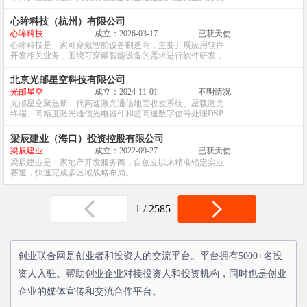
器人。...
心眸科技（杭州）有限公司
心眸科技
成立：2026-03-17
已获天使
心眸科技是一家可穿戴智能设备制造商，主要开展应用软件
开发相关业务，围绕可穿戴智能设备的需求进行软件研发，
提供适配的技术解决方案与相关服务。...
北京光邮星空科技有限公司
光邮星空
成立：2024-11-01
不明情况
光邮星空聚焦新一代高速激光通信地面收发系统、星载激光
终端、高精度激光通信光电器件和超高速数字信号处理DSP
芯片等的研发、制造、销售和服务。...
梁辰建业（海口）投资控股有限公司
梁辰建业
成立：2022-09-27
已获天使
梁辰建业是一家地产开发服务商，自创立以来精准锚定实业
赛道，快速完成多区域战略布局。...
1 / 2585
创业联合网是创业者和投资人的交流平台。平台拥有5000+名投
资人入驻。帮助创业企业对接投资人和投资机构，同时也是创业
企业的媒体宣传和交流合作平台。