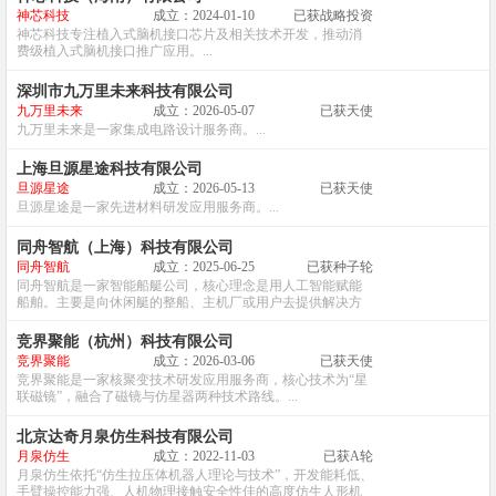
神芯科技
成立：2024-01-10
已获战略投资
神芯科技专注植入式脑机接口芯片及相关技术开发，推动消
费级植入式脑机接口推广应用。...
深圳市九万里未来科技有限公司
九万里未来
成立：2026-05-07
已获天使
九万里未来是一家集成电路设计服务商。...
上海旦源星途科技有限公司
旦源星途
成立：2026-05-13
已获天使
旦源星途是一家先进材料研发应用服务商。...
同舟智航（上海）科技有限公司
同舟智航
成立：2025-06-25
已获种子轮
同舟智航是一家智能船艇公司，核心理念是用人工智能赋能
船舶。主要是向休闲艇的整船、主机厂或用户去提供解决方
案。...
竞界聚能（杭州）科技有限公司
竞界聚能
成立：2026-03-06
已获天使
竞界聚能是一家核聚变技术研发应用服务商，核心技术为“星
联磁镜”，融合了磁镜与仿星器两种技术路线。...
北京达奇月泉仿生科技有限公司
月泉仿生
成立：2022-11-03
已获A轮
月泉仿生依托“仿生拉压体机器人理论与技术”，开发能耗低、
手臂操控能力强、人机物理接触安全性佳的高度仿生人形机