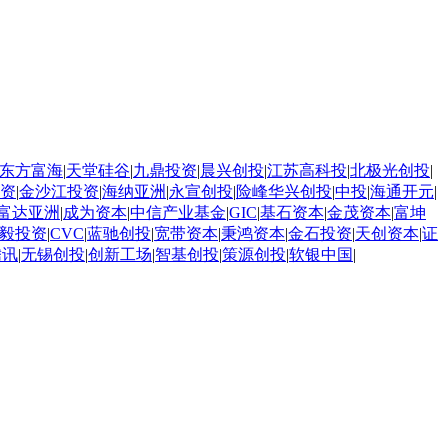
东方富海
|
天堂硅谷
|
九鼎投资
|
晨兴创投
|
江苏高科投
|
北极光创投
|
资
|
金沙江投资
|
海纳亚洲
|
永宣创投
|
险峰华兴创投
|
中投
|
海通开元
|
富达亚洲
|
成为资本
|
中信产业基金
|
GIC
|
基石资本
|
金茂资本
|
富坤
毅投资
|
CVC
|
蓝驰创投
|
宽带资本
|
秉鸿资本
|
金石投资
|
天创资本
|
证
腾讯
|
无锡创投
|
创新工场
|
智基创投
|
策源创投
|
软银中国
|