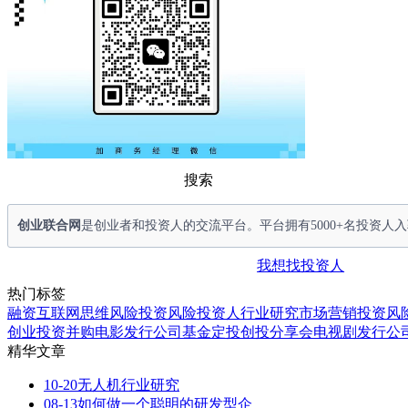
搜索
创业联合网
是创业者和投资人的交流平台。平台拥有5000+名投资
我想找投资人
热门
标签
融资
互联网思维
风险投资
风险投资人
行业研究
市场营销
投资风
创业投资
并购
电影发行公司
基金定投
创投分享会
电视剧发行公
精华
文章
10-20
无人机行业研究
08-13
如何做一个聪明的研发型企