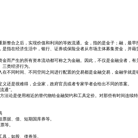
资源进行重新整合之后，实现价值和利润的等效流通。金，指的是金子；融，
，是指在经济生活中，银行、证券或保险业者从市场主体募集资金，并藉
金而产生的所有资本流动都可称之为金融。因此，不仅是金融业者，有关
）三类经济行为。
在不同时间、不同空间之间进行配置的交易都是金融交易，金融学就是研
定义还是很难得，企业家，政府官员或者专家学者会给出不同的答案。
流通”。
法论是使用相近的替代物给金融契约和工具定价。对那些有时间连续特
具
括票据、借、短期国库券等。
票等。
工具，如股、债券等。