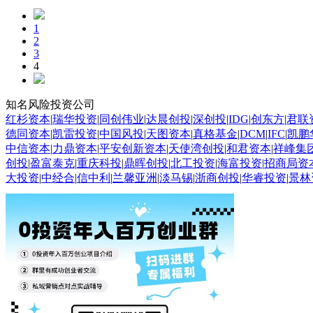
1
2
3
4
知名风险投资公司
红杉资本
|
瑞华投资
|
同创伟业
|
达晨创投
|
深创投
|
IDG
|
创东方
|
君联
德同资本
|
凯雷投资
|
中国风投
|
天图资本
|
真格基金
|
DCM
|
IFC
|
凯鹏
中信资本
|
力鼎资本
|
平安创新资本
|
天使湾创投
|
和君资本
|
祥峰集
创投
|
盈富泰克
|
重庆科投
|
鼎晖创投
|
北工投资
|
海富投资
|
招商局资
大投资
|
中经合
|
信中利
|
兰馨亚洲
|
淡马锡
|
浙商创投
|
华睿投资
|
景林