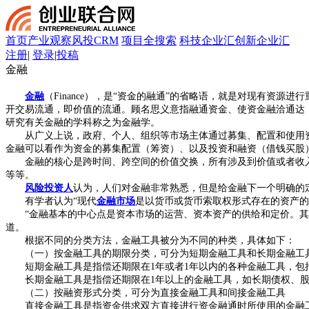
首页
产业观察
风投CRM
项目全搜索
科技企业汇
创新企业汇
注册
|
登录
|
投稿
金融
金融
（Finance），是“资金的融通”的省略语，就是对现有
开交易流通，即价值的流通。顾名思义意指融通资金、使资金融洽通达
研究有关金融的学科称之为金融学。
从广义上说，政府、个人、组织等市场主体通过募集、配置和使用资
金融可以看作为资金的募集配置（筹资）、以及投资和融资（借钱买股
金融的核心是跨时间、跨空间的价值交换，所有涉及到价值或者收入
等等。
风险投资人
认为，人们对金融非常熟悉，但是给金融下一个明确的
有学者认为“现代
金融市场
是以货币或货币索取权形式存在的资产的
“金融基本的中心点是资本市场的运营、资本资产的供给和定价。其方
道。
根据不同的分类方法，金融工具被分为不同的种类，具体如下：
（一）按金融工具的期限分类，可分为短期金融工具和长期金融工
短期金融工具是指偿还期限在1年或者1年以内的各种金融工具，包
长期金融工具是指偿还期限在1年以上的金融工具，如长期债权、股
（二）按融资形式分类，可分为直接金融工具和间接金融工具
直接金融工具是指资金供求双方直接进行资金融通时所使用的金融