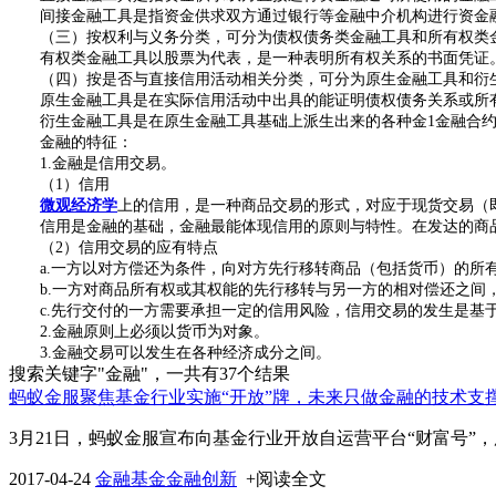
间接金融工具是指资金供求双方通过银行等金融中介机构进行资金融
（三）按权利与义务分类，可分为债权债务类金融工具和所有权类金
有权类金融工具以股票为代表，是一种表明所有权关系的书面凭证
（四）按是否与直接信用活动相关分类，可分为原生金融工具和衍
原生金融工具是在实际信用活动中出具的能证明债权债务关系或所有
衍生金融工具是在原生金融工具基础上派生出来的各种金1金融合约
金融的特征：
1.金融是信用交易。
（1）信用
微观经济学
上的信用，是一种商品交易的形式，对应于现货交易（
信用是金融的基础，金融最能体现信用的原则与特性。在发达的商品
（2）信用交易的应有特点
a.一方以对方偿还为条件，向对方先行移转商品（包括货币）的所
b.一方对商品所有权或其权能的先行移转与另一方的相对偿还之间
c.先行交付的一方需要承担一定的信用风险，信用交易的发生是基
2.金融原则上必须以货币为对象。
3.金融交易可以发生在各种经济成分之间。
搜索关键字"
金融
"，一共有37个结果
蚂蚁金服聚焦基金行业实施“开放”牌，未来只做金融的技术支
3月21日，蚂蚁金服宣布向基金行业开放自运营平台“财富号”
2017-04-24
金融
基金
金融创新
+阅读全文