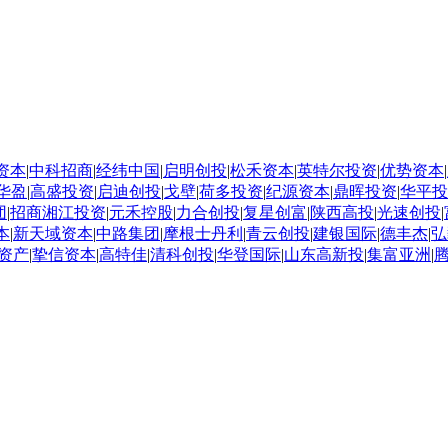
资本
|
中科招商
|
经纬中国
|
启明创投
|
松禾资本
|
英特尔投资
|
优势资本
|
华盈
|
高盛投资
|
启迪创投
|
戈壁
|
荷多投资
|
纪源资本
|
鼎晖投资
|
华平投
团
|
招商湘江投资
|
元禾控股
|
力合创投
|
复星创富
|
陕西高投
|
光速创投
|
本
|
新天域资本
|
中路集团
|
摩根士丹利
|
青云创投
|
建银国际
|
德丰杰
|
弘
资产
|
挚信资本
|
高特佳
|
清科创投
|
华登国际
|
山东高新投
|
集富亚洲
|